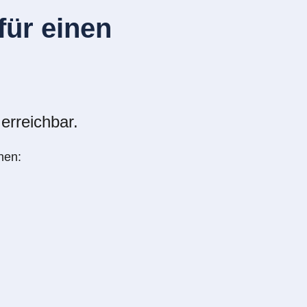
ür einen
erreichbar.
nen: